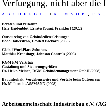
Verfuegung, nicht aber die I
A
B
C
D
E
F
G
H
I
J
K
L
M
N
O
P
Q
R
S
T
Beraten und verkauft
Herr Heidenblut, Ernst&Young, Frankfurt
(2022)
Outsourcing von Gebäudedienstleistungen
Bodo Haberstroh, Hewlett Packard
(2008)
Global WorkPlace Solutions
Matthias Kronshage, Johnson Controls
(2008)
RGM FM-Verträge
Gestaltung und Steuerungsgrößen
Dr. Heiko Meinen, RGM Gebäudemanagement GmbH
(2008)
Bauunterhalt: Vorgehensweise und Vorteile beim Outsourcen
Hr. Molkentin, ASSMANN
(2008)
Arbeitsgemeinschaft Industriebau e.V. (AG