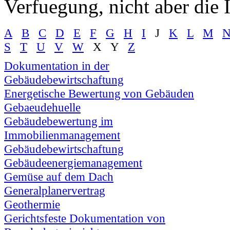
Verfuegung, nicht aber die I
A
B
C
D
E
F
G
H
I
J
K
L
M
S
T
U
V
W
X Y
Z
Dokumentation in der
Gebäudebewirtschaftung
Energetische Bewertung von Gebäuden
Gebaeudehuelle
Gebäudebewertung im
Immobilienmanagement
Gebäudebewirtschaftung
Gebäudeenergiemanagement
Gemüse auf dem Dach
Generalplanervertrag
Geothermie
Gerichtsfeste Dokumentation von