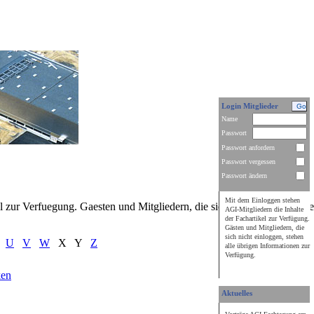
Login Mitglieder
Name
Passwort
Passwort anfordern
Passwort vergessen
Passwort ändern
Mit dem Einloggen stehen
 zur Verfuegung. Gaesten und Mitgliedern, die sich nicht einloggen ste
AGI-Mitgliedern die Inhalte
der Fachartikel zur Verfügung.
Gästen und Mitgliedern, die
sich nicht einloggen, stehen
U
V
W
X Y
Z
alle übrigen Informationen zur
Verfügung.
ken
Aktuelles