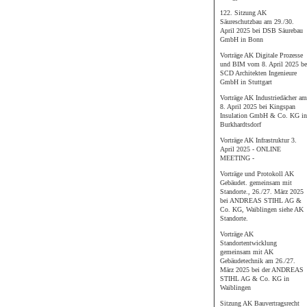
122. Sitzung AK
Säureschutzbau am 29./30.
April 2025 bei DSB Säurebau
GmbH in Bonn
Vorträge AK Digitale Prozesse
und BIM vom 8. April 2025 be
SCD Architekten Ingenieure
GmbH in Stuttgart
Vorträge AK Industriedächer am
8. April 2025 bei Kingspan
Insulation GmbH & Co. KG in
Burkhardtsdorf
Vorträge AK Infrastruktur 3.
April 2025 - ONLINE
MEETING -
Vorträge und Protokoll AK
Gebäudet. gemeinsam mit
Standorte., 26./27. März 2025
bei ANDREAS STIHL AG &
Co. KG, Waiblingen siehe AK
Standorte.
Vorträge AK
Standortentwicklung
gemeinsam mit AK
Gebäudetechnik am 26./27.
März 2025 bei der ANDREAS
STIHL AG & Co. KG in
Waiblingen
Sitzung AK Bauvertragsrecht