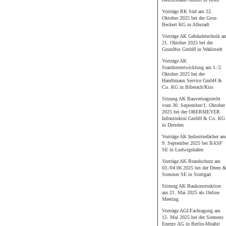
Vorträge RK Süd am 22.
Oktober 2025 bei der Groz-
Beckert KG in Albstadt
Vorträge AK Gebäudetechnik a
21. Oktober 2025 bei der
Grundfos GmbH in Wahlstedt
Vorträge AK
Standortentwicklung am 1./2.
Oktober 2025 bei der
Handtmann Service GmbH &
Co. KG in Biberach/Riss
Sitzung AK Bauvertragsrecht
vom 30. September/1. Oktober
2025 bei der OBERMEYER
Infrastruktur GmbH & Co. KG
in Dresden
Vorträge AK Industriedächer am
9. September 2025 bei BASF
SE in Ludwigshafen
Vorträge AK Brandschutz am
03./04.06.2025 bei der Drees 
Sommer SE in Stuttgart
Sitzung AK Baukonstruktion
am 21. Mai 2025 als Online
Meeting
Vorträge AGI-Fachtagung am
15. Mai 2025 bei der Siemens
Energy AG in Berlin-Moabit