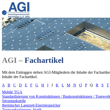
AGI –
Fachartikel
Mit dem Einloggen stehen AGI-Mitgliedern die Inhalte der Fachartikel
Inhalte der Fachartikel.
A
B
C
D
E
F
G
H
I
J
K
L
M
N
O
P
Q
R
S
T
Mobile TGA
Standardisierung von Konstruktionen / Baukonstruktionen / Tragwer
Stromtankstelle
thermischer Langzeit-Energiespeicher
Tragwerksplanung, Statik