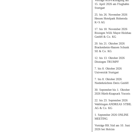
Vorträge AGI-Fachtagung am
15. April 2026 am Flughafen
Stuttgart
25. bis 26. November 2026
Hessen Hotelpark Hoheroda
K+S AG
17. bis 18. November 2026
Bisingen Willi Mayer Holzbau
GmbH & Co. KG
20. bis 21. Oktober 2026
Brackenheim-Hausen Schunk
SE & Co. KG
12. bis 13. Oktober 2026
Ditzingen TRUMPF
7. bis 8. Oktober 2026
Universität Stuttgart
7. bis 8. Oktober 2026
Niederkrüchten Derix GmbH
30. September bis 1. Oktober
2026 Hürth-Knapsack Yncoris
22. bis 23. September 2026
Waiblingen ANDREAS STIHL
AG & Co. KG
1. September 2026 ONLINE
MEETING
Vorträge RK Süd am 10. Juni
2026 bei Holcim