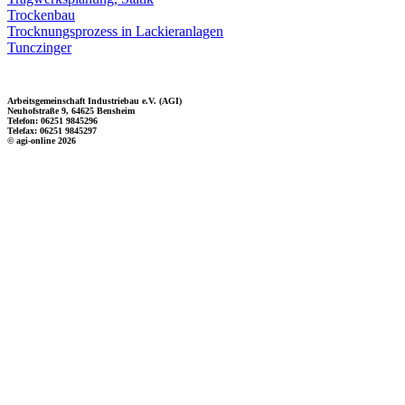
Trockenbau
Trocknungsprozess in Lackieranlagen
Tunczinger
Arbeitsgemeinschaft Industriebau e.V. (AGI)
Neuhofstraße 9, 64625 Bensheim
Telefon: 06251 9845296
Telefax: 06251 9845297
© agi-online 2026