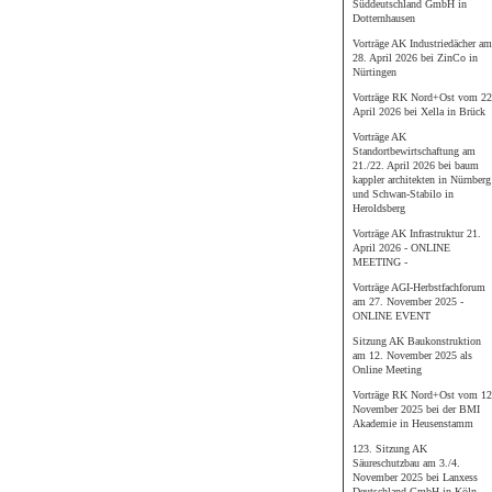
Süddeutschland GmbH in
Dotternhausen
Vorträge AK Industriedächer am
28. April 2026 bei ZinCo in
Nürtingen
Vorträge RK Nord+Ost vom 22
April 2026 bei Xella in Brück
Vorträge AK
Standortbewirtschaftung am
21./22. April 2026 bei baum
kappler architekten in Nürnberg
und Schwan-Stabilo in
Heroldsberg
Vorträge AK Infrastruktur 21.
April 2026 - ONLINE
MEETING -
Vorträge AGI-Herbstfachforum
am 27. November 2025 -
ONLINE EVENT
Sitzung AK Baukonstruktion
am 12. November 2025 als
Online Meeting
Vorträge RK Nord+Ost vom 12
November 2025 bei der BMI
Akademie in Heusenstamm
123. Sitzung AK
Säureschutzbau am 3./4.
November 2025 bei Lanxess
Deutschland GmbH in Köln