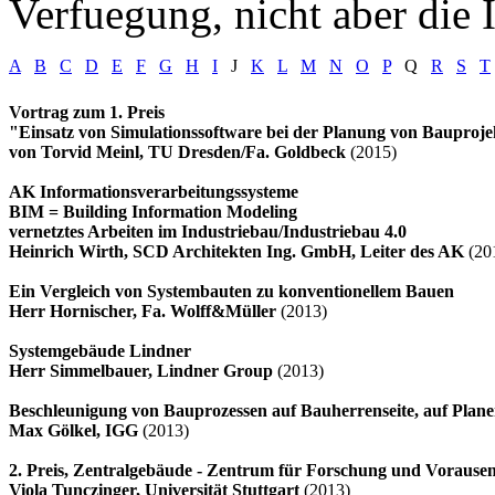
Verfuegung, nicht aber die I
A
B
C
D
E
F
G
H
I
J
K
L
M
N
O
P
Q
R
S
T
Vortrag zum 1. Preis
"Einsatz von Simulationssoftware bei der Planung von Bauproj
von Torvid Meinl, TU Dresden/Fa. Goldbeck
(2015)
AK Informationsverarbeitungssysteme
BIM = Building Information Modeling
vernetztes Arbeiten im Industriebau/Industriebau 4.0
Heinrich Wirth, SCD Architekten Ing. GmbH, Leiter des AK
(20
Ein Vergleich von Systembauten zu konventionellem Bauen
Herr Hornischer, Fa. Wolff&Müller
(2013)
Systemgebäude Lindner
Herr Simmelbauer, Lindner Group
(2013)
Beschleunigung von Bauprozessen auf Bauherrenseite, auf Planer
Max Gölkel, IGG
(2013)
2. Preis, Zentralgebäude - Zentrum für Forschung und Voraus
Viola Tunczinger, Universität Stuttgart
(2013)