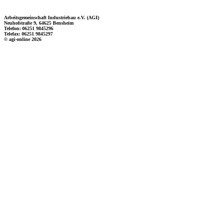
Arbeitsgemeinschaft Industriebau e.V. (AGI)
Neuhofstraße 9, 64625 Bensheim
Telefon: 06251 9845296
Telefax: 06251 9845297
© agi-online 2026