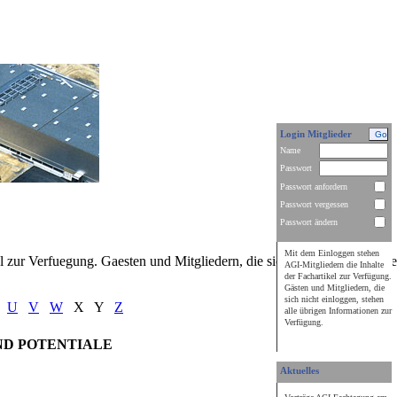
Login Mitglieder
Name
Passwort
Passwort anfordern
Passwort vergessen
Passwort ändern
Mit dem Einloggen stehen
 zur Verfuegung. Gaesten und Mitgliedern, die sich nicht einloggen ste
AGI-Mitgliedern die Inhalte
der Fachartikel zur Verfügung.
Gästen und Mitgliedern, die
sich nicht einloggen, stehen
U
V
W
X Y
Z
alle übrigen Informationen zur
Verfügung.
ND POTENTIALE
Aktuelles