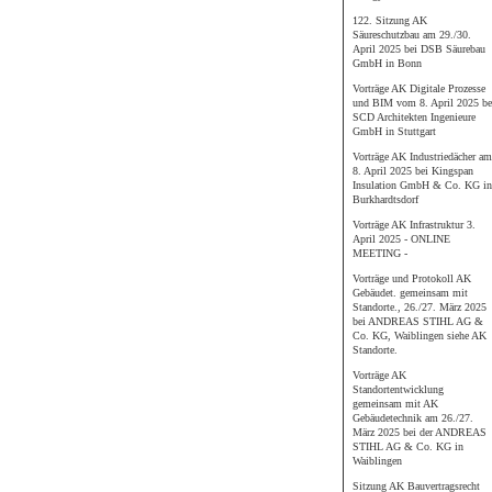
122. Sitzung AK
Säureschutzbau am 29./30.
April 2025 bei DSB Säurebau
GmbH in Bonn
Vorträge AK Digitale Prozesse
und BIM vom 8. April 2025 be
SCD Architekten Ingenieure
GmbH in Stuttgart
Vorträge AK Industriedächer am
8. April 2025 bei Kingspan
Insulation GmbH & Co. KG in
Burkhardtsdorf
Vorträge AK Infrastruktur 3.
April 2025 - ONLINE
MEETING -
Vorträge und Protokoll AK
Gebäudet. gemeinsam mit
Standorte., 26./27. März 2025
bei ANDREAS STIHL AG &
Co. KG, Waiblingen siehe AK
Standorte.
Vorträge AK
Standortentwicklung
gemeinsam mit AK
Gebäudetechnik am 26./27.
März 2025 bei der ANDREAS
STIHL AG & Co. KG in
Waiblingen
Sitzung AK Bauvertragsrecht