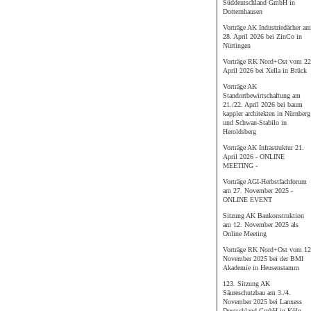
Süddeutschland GmbH in
Dotternhausen
Vorträge AK Industriedächer am
28. April 2026 bei ZinCo in
Nürtingen
Vorträge RK Nord+Ost vom 22
April 2026 bei Xella in Brück
Vorträge AK
Standortbewirtschaftung am
21./22. April 2026 bei baum
kappler architekten in Nürnberg
und Schwan-Stabilo in
Heroldsberg
Vorträge AK Infrastruktur 21.
April 2026 - ONLINE
MEETING -
Vorträge AGI-Herbstfachforum
am 27. November 2025 -
ONLINE EVENT
Sitzung AK Baukonstruktion
am 12. November 2025 als
Online Meeting
Vorträge RK Nord+Ost vom 12
November 2025 bei der BMI
Akademie in Heusenstamm
123. Sitzung AK
Säureschutzbau am 3./4.
November 2025 bei Lanxess
Deutschland GmbH in Köln