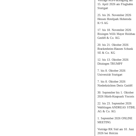
Vorträge AGI-Fachtagung am
15. April 2026 am Flughafen
Stuttgart
25. bis 26. November 2026
Hessen Hotelpark Hoheroda
K+S AG
17. bis 18. November 2026
Bisingen Willi Mayer Holzbau
GmbH & Co. KG
20. bis 21. Oktober 2026
Brackenheim-Hausen Schunk
SE & Co. KG
12. bis 13. Oktober 2026
Ditzingen TRUMPF
7. bis 8. Oktober 2026
Universität Stuttgart
7. bis 8. Oktober 2026
Niederkrüchten Derix GmbH
30. September bis 1. Oktober
2026 Hürth-Knapsack Yncoris
22. bis 23. September 2026
Waiblingen ANDREAS STIHL
AG & Co. KG
1. September 2026 ONLINE
MEETING
Vorträge RK Süd am 10. Juni
2026 bei Holcim