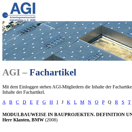
AGI –
Fachartikel
Mit dem Einloggen stehen AGI-Mitgliedern die Inhalte der Fachartikel
Inhalte der Fachartikel.
A
B
C
D
E
F
G
H
I
J
K
L
M
N
O
P
Q
R
S
T
MODULBAUWEISE IN BAUPROJEKTEN. DEFINITION U
Herr Klanten, BMW
(2008)