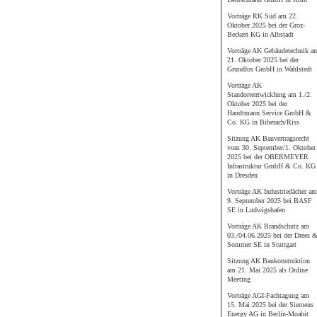
Vorträge RK Süd am 22.
Oktober 2025 bei der Groz-
Beckert KG in Albstadt
Vorträge AK Gebäudetechnik a
21. Oktober 2025 bei der
Grundfos GmbH in Wahlstedt
Vorträge AK
Standortentwicklung am 1./2.
Oktober 2025 bei der
Handtmann Service GmbH &
Co. KG in Biberach/Riss
Sitzung AK Bauvertragsrecht
vom 30. September/1. Oktober
2025 bei der OBERMEYER
Infrastruktur GmbH & Co. KG
in Dresden
Vorträge AK Industriedächer am
9. September 2025 bei BASF
SE in Ludwigshafen
Vorträge AK Brandschutz am
03./04.06.2025 bei der Drees 
Sommer SE in Stuttgart
Sitzung AK Baukonstruktion
am 21. Mai 2025 als Online
Meeting
Vorträge AGI-Fachtagung am
15. Mai 2025 bei der Siemens
Energy AG in Berlin-Moabit