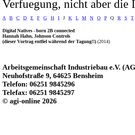
Verfuegung, nicht aber die I
A
B
C
D
E
F
G
H
I
J
K
L
M
N
O
P
Q
R
S
T
Digital Natives - born 2B connected
Hannah Hahn, Johnson Controls
(dieser Vortrag entfiel während der Tagung!!)
(2014)
Arbeitsgemeinschaft Industriebau e.V. (AG
Neuhofstraße 9, 64625 Bensheim
Telefon: 06251 9845296
Telefax: 06251 9845297
© agi-online 2026