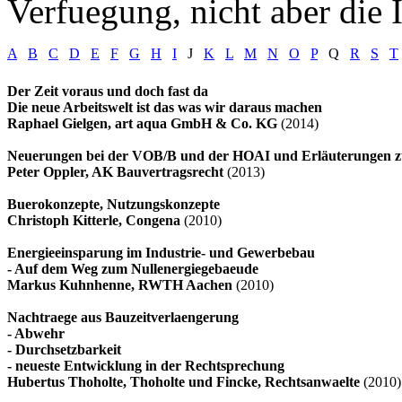
Verfuegung, nicht aber die I
A
B
C
D
E
F
G
H
I
J
K
L
M
N
O
P
Q
R
S
T
Der Zeit voraus und doch fast da
Die neue Arbeitswelt ist das was wir daraus machen
Raphael Gielgen, art aqua GmbH & Co. KG
(2014)
Neuerungen bei der VOB/B und der HOAI und Erläuterungen z
Peter Oppler, AK Bauvertragsrecht
(2013)
Buerokonzepte, Nutzungskonzepte
Christoph Kitterle, Congena
(2010)
Energieeinsparung im Industrie- und Gewerbebau
- Auf dem Weg zum Nullenergiegebaeude
Markus Kuhnhenne, RWTH Aachen
(2010)
Nachtraege aus Bauzeitverlaengerung
- Abwehr
- Durchsetzbarkeit
- neueste Entwicklung in der Rechtsprechung
Hubertus Thoholte, Thoholte und Fincke, Rechtsanwaelte
(2010)