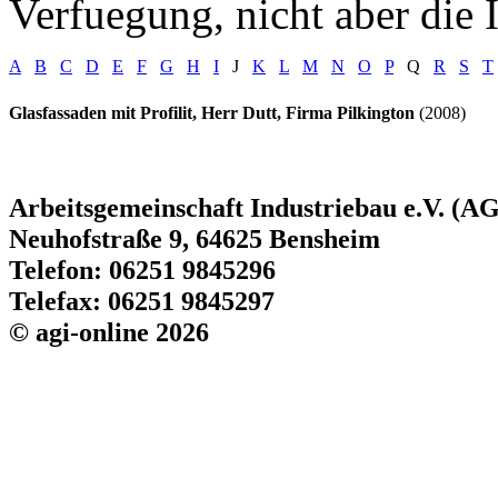
Verfuegung, nicht aber die I
A
B
C
D
E
F
G
H
I
J
K
L
M
N
O
P
Q
R
S
T
Glasfassaden mit Profilit, Herr Dutt, Firma Pilkington
(2008)
Arbeitsgemeinschaft Industriebau e.V. (AG
Neuhofstraße 9, 64625 Bensheim
Telefon: 06251 9845296
Telefax: 06251 9845297
© agi-online 2026