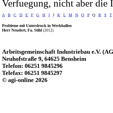
Verfuegung, nicht aber die I
A
B
C
D
E
F
G
H
I
J
K
L
M
N
O
P
Q
R
S
T
Probleme mit Unterdruck in Werkhallen
Herr Neudert, Fa. Stihl
(2012)
Arbeitsgemeinschaft Industriebau e.V. (AG
Neuhofstraße 9, 64625 Bensheim
Telefon: 06251 9845296
Telefax: 06251 9845297
© agi-online 2026