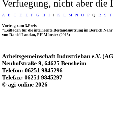
Verfuegung, nicht aber die I
A
B
C
D
E
F
G
H
I
J
K
L
M
N
O
P
Q
R
S
T
Vortrag zum 3.Preis
"Leitfaden für die intelligente Bestandsnutzung im Bereich Nahr
von Daniel Landau, FH Münster
(2015)
Arbeitsgemeinschaft Industriebau e.V. (AG
Neuhofstraße 9, 64625 Bensheim
Telefon: 06251 9845296
Telefax: 06251 9845297
© agi-online 2026