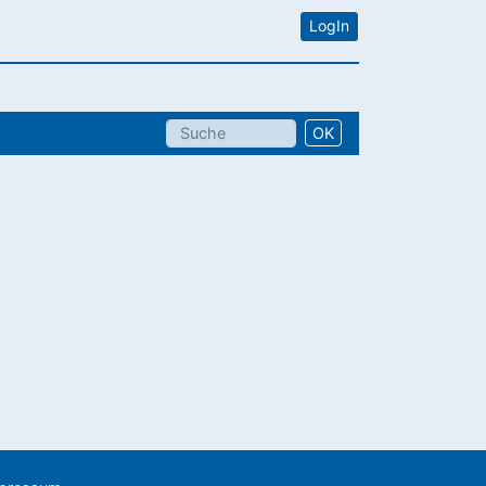
LogIn
OK