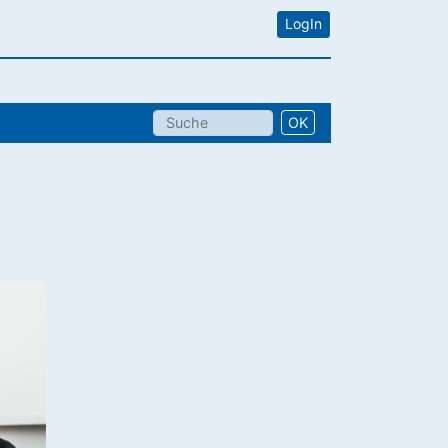
LogIn
OK