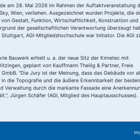
de am 28. Mai 2026 im Rahmen der Auftaktveranstaltung d
ky, Wien, verliehen. Ausgezeichnet wurden Projekte, die d
von Gestalt, Funktion, Wirtschaftlichkeit, Konstruktion und
grund der gesellschaftlichen Verantwortung überzeugt ha
Stuttgart, AGI-Mitgliedshochschule war Initiator. Die AGI z
rie Bauwerk erhielt u. a. der neue Sitz der Kimetec mit
itzingen, geplant von Kauffmann Theilig & Partner, Freie
t GmbB. "Die Jury ist der Meinung, dass das Gebäude vor a
 in die Topografie und die äußere Erkennbarkeit der beiden
d Verwaltung durch die markante Fassade eine Anerkennun
lt.", Jürgen Schäfer (AGI, Mitglied des Hauptausschusses)
Im