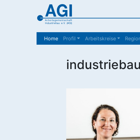
(current)
Home
Profil
Arbeitskreise
Region
industrieba