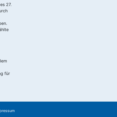
es 27.
urch
ben.
ählte
llem
g für
.
pressum