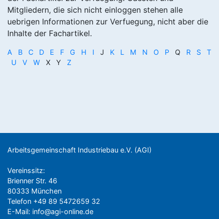
Mitgliedern, die sich nicht einloggen stehen alle
uebrigen Informationen zur Verfuegung, nicht aber die
Inhalte der Fachartikel.
A
B
C
D
E
F
G
H
I
J
K
L
M
N
O
P
Q
R
S
T
U
V
W
X Y
Z
Arbeitsgemeinschaft Industriebau e.V. (AGI)
Vereinssitz:
Brienner Str. 46
80333 München
Telefon +49 89 5472659 32
E-Mail:
info@agi-online.de