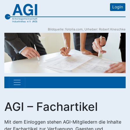
LogIn
Bildquelle: fotolia.com, Urheber: Robert Kneschke
AGI – Fachartikel
Mit dem Einloggen stehen AGI-Mitgliedern die Inhalte
der Fachartikel zur Verfuegung. Gaesten und