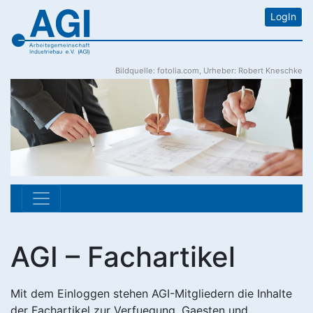
LogIn
Bildquelle: fotolia.com, Urheber: Robert Kneschke
AGI – Fachartikel
Mit dem Einloggen stehen AGI-Mitgliedern die Inhalte
der Fachartikel zur Verfuegung. Gaesten und