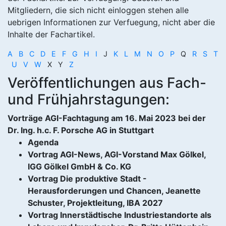
Mitgliedern, die sich nicht einloggen stehen alle
uebrigen Informationen zur Verfuegung, nicht aber die
Inhalte der Fachartikel.
A
B
C
D
E
F
G
H
I
J
K
L
M
N
O
P
Q
R
S
T
U
V
W
X Y
Z
Veröffentlichungen aus Fach-
und Frühjahrstagungen:
Vorträge AGI-Fachtagung am 16. Mai 2023 bei der
Dr. Ing. h.c. F. Porsche AG in Stuttgart
Agenda
Vortrag AGI-News, AGI-Vorstand Max Gölkel,
IGG Gölkel GmbH & Co. KG
Vortrag Die produktive Stadt -
Herausforderungen und Chancen, Jeanette
Schuster, Projektleitung, IBA 2027
Vortrag Innerstädtische Industriestandorte als