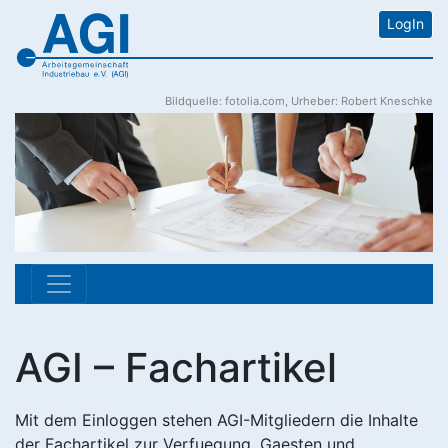
LogIn
Bildquelle: fotolia.com, Urheber: Robert Kneschke
AGI – Fachartikel
Mit dem Einloggen stehen AGI-Mitgliedern die Inhalte
der Fachartikel zur Verfuegung. Gaesten und