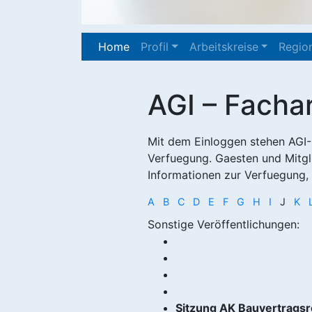
(current)
Home
Profil
Arbeitskreise
Region
AGI – Fachar
Mit dem Einloggen stehen AGI-M
Verfuegung. Gaesten und Mitgli
Informationen zur Verfuegung, n
A
B
C
D
E
F
G
H
I
J
K
Sonstige Veröffentlichungen:
Sitzung AK Bauvertrags