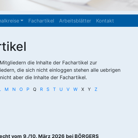
alkreise
Fachartikel
Arbeitsblätter
Kontakt
tikel
itgliedern die Inhalte der Fachartikel zur
edern, die sich nicht einloggen stehen alle uebrigen
icht aber die Inhalte der Fachartikel.
L
M
N
O
P
Q
R
S
T
U
V
W
X Y
Z
recht vom 9./10. März 2026 bei BÖRGERS