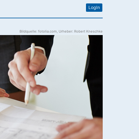
LogIn
Bildquelle: fotolia.com, Urheber: Robert Kneschke